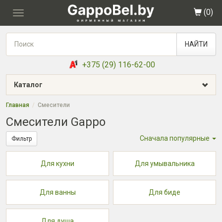
(
0
)
Toggle
navigation
НАЙТИ
+375 (29) 116-62-00
Каталог
Главная
Смесители
Смесители Gappo
Сначала популярные
Фильтр
Для кухни
Для умывальника
Для ванны
Для биде
Для душа