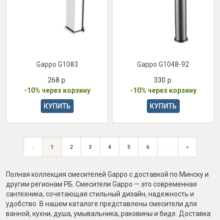
Gappo G1083
Gappo G1048-92
268 р.
330 р.
-10% через корзину
-10% через корзину
КУПИТЬ
КУПИТЬ
Предыдущая
Следующая
«
1
2
3
4
5
6
...
»
страница
страница
Полная коллекция смесителей Gappo с доставкой по Минску и
другим регионам РБ. Смесители Gappo — это современная
сантехника, сочетающая стильный дизайн, надежность и
удобство. В нашем каталоге представлены смесители для
ванной, кухни, душа, умывальника, раковины и биде. Доставка