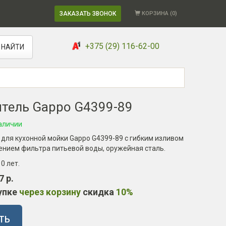
ЗАКАЗАТЬ ЗВОНОК
КОРЗИНА (
0
)
+375 (29) 116-62-00
НАЙТИ
тель Gappo G4399-89
аличии
для кухонной мойки Gappo G4399-89 с гибким изливом
ением фильтра питьевой воды, оружейная сталь.
10 лет
.
7 р.
упке
через корзину
скидка
10%
ТЬ