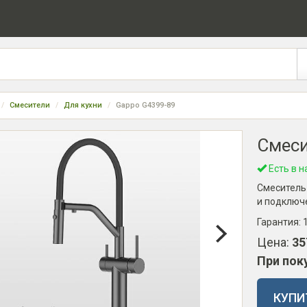
Смесители
Для кухни
Gappo G4399-89
Смеси
Есть в н
Смеситель 
и подключ
Гарантия:
Цена:
35
При пок
КУПИ