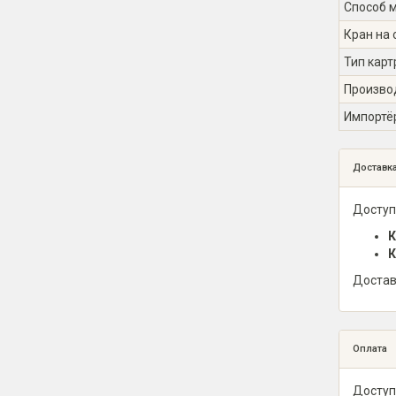
Способ 
Кран на 
Тип кар
Произво
Импортё
Доставк
Доступ
К
К
Достав
Оплата
Доступ