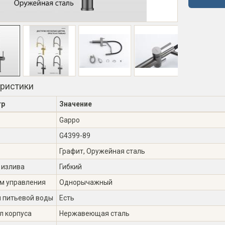
еристики
тр
Значение
Gappo
G4399-89
Графит, Оружейная сталь
 излива
Гибкий
м управления
Однорычажный
я питьевой воды
Есть
л корпуса
Нержавеющая сталь