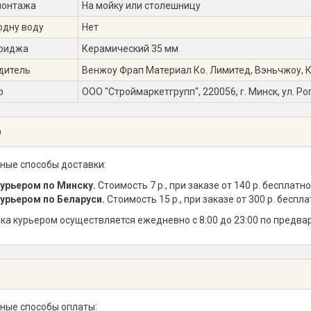
монтажа
На мойку или столешницу
одну воду
Нет
триджа
Керамический 35 мм
дитель
Венжоу Фрап Материал Ко. Лимитед, Вэньчжоу, Кит
р
ООО "Строймаркетгрупп", 220056, г. Минск, ул. Ро
а
ные способы доставки:
урьером по Минску.
Стоимость 7 р., при заказе от 140 р. бесплатно
урьером по Беларуси.
Стоимость 15 р., при заказе от 300 р. беспла
ка курьером осуществляется ежедневно с 8:00 до 23:00 по предва
ные способы оплаты: