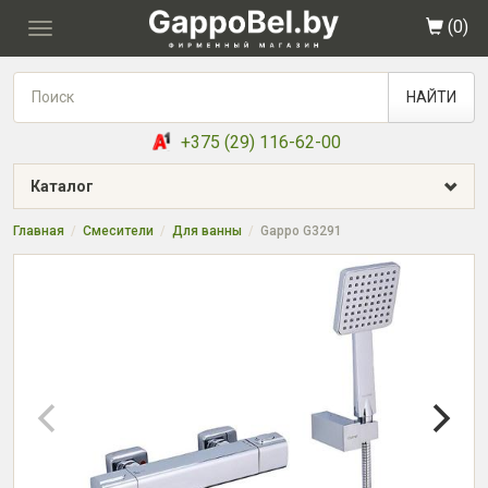
(
0
)
Toggle
navigation
НАЙТИ
+375 (29) 116-62-00
Каталог
Главная
Смесители
Для ванны
Gappo G3291