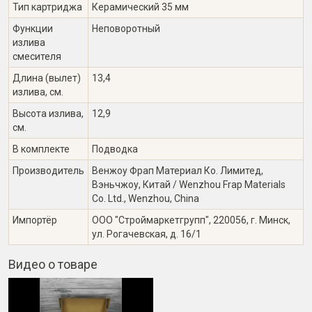
Тип картриджа
Керамический 35 мм
Функции
Неповоротный
излива
смесителя
Длина (вылет)
13,4
излива, см.
Высота излива,
12,9
см.
В комплекте
Подводка
Производитель
Венжоу Фрап Материал Ко. Лимитед,
Вэньчжоу, Китай / Wenzhou Frap Materials
Co. Ltd., Wenzhou, China
Импортёр
ООО "Строймаркетгрупп", 220056, г. Минск,
ул. Рогачевская, д. 16/1
Видео о товаре