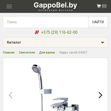
(
0
)
Toggle
navigation
НАЙТИ
+375 (29) 116-62-00
Каталог
Главная
Смесители
Для ванны
Gappo Jacob G3007