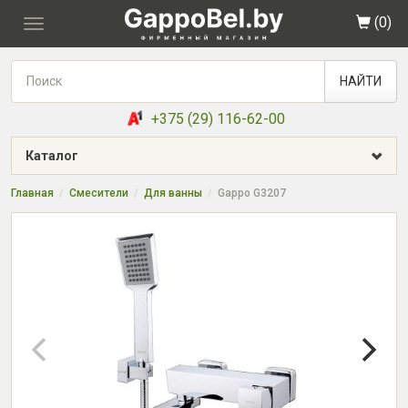
(
0
)
Toggle
navigation
НАЙТИ
+375 (29) 116-62-00
Каталог
Главная
Смесители
Для ванны
Gappo G3207