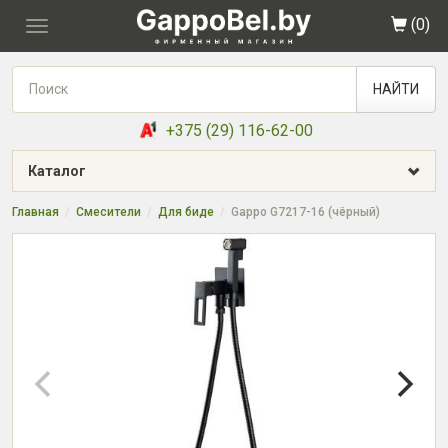
(
0
)
Toggle
navigation
НАЙТИ
+375 (29) 116-62-00
Каталог
Главная
Смесители
Для биде
Gappo G7217-16 (чёрный)