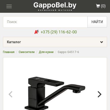
(
0
)
Toggle
navigation
НАЙТИ
+375 (29) 116-62-00
Каталог
Главная
Смесители
Для кухни
Gappo G4517-6