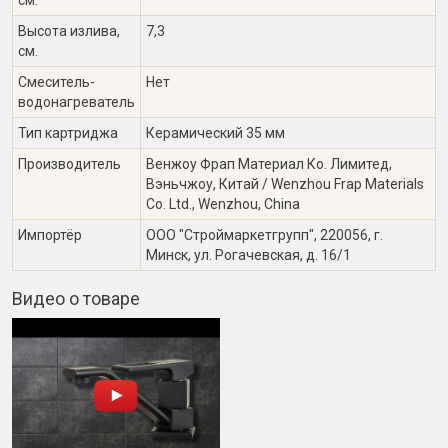
см.
Высота излива,
7,3
см.
Смеситель-
Нет
водонагреватель
Тип картриджа
Керамический 35 мм
Производитель
Венжоу Фрап Материал Ко. Лимитед,
Вэньчжоу, Китай / Wenzhou Frap Materials
Co. Ltd., Wenzhou, China
Импортёр
ООО "Строймаркетгрупп", 220056, г.
Минск, ул. Рогачевская, д. 16/1
Видео о товаре