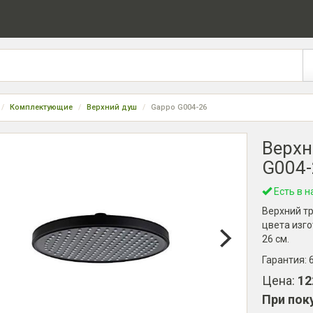
Комплектующие
Верхний душ
Gappo G004-26
Верхн
G004-
Есть в н
Верхний т
цвета изго
26 см.
Гарантия:
Цена:
12
При пок