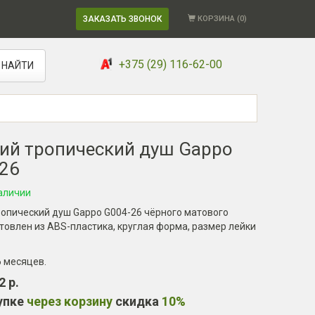
ЗАКАЗАТЬ ЗВОНОК
КОРЗИНА (
0
)
+375 (29) 116-62-00
НАЙТИ
ий тропический душ Gappo
26
аличии
ропический душ Gappo G004-26 чёрного матового
товлен из ABS-пластика, круглая форма, размер лейки
6 месяцев
.
2 р.
упке
через корзину
скидка
10%