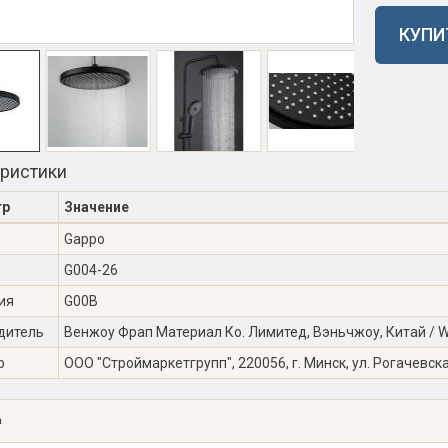
КУПИ
еристики
тр
Значение
Gappo
G004-26
ия
G00B
дитель
Венжоу Фрап Материал Ко. Лимитед, Вэньчжоу, Китай / Wen
р
ООО "Строймаркетгрупп", 220056, г. Минск, ул. Рогачевска
а