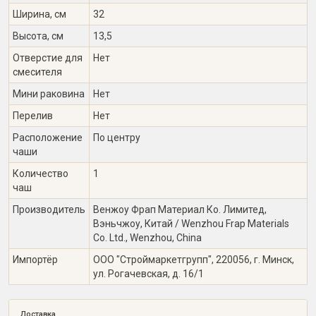
Ширина, см
32
Высота, см
13,5
Отверстие для
Нет
смесителя
Мини раковина
Нет
Перелив
Нет
Расположение
По центру
чаши
Количество
1
чаш
Производитель
Венжоу Фрап Материал Ко. Лимитед,
Вэньчжоу, Китай / Wenzhou Frap Materials
Co. Ltd., Wenzhou, China
Импортёр
ООО "Строймаркетгрупп", 220056, г. Минск,
ул. Рогачевская, д. 16/1
Доставка