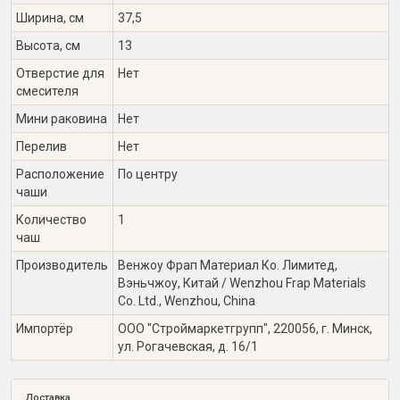
Ширина, см
37,5
Высота, см
13
Отверстие для
Нет
смесителя
Мини раковина
Нет
Перелив
Нет
Расположение
По центру
чаши
Количество
1
чаш
Производитель
Венжоу Фрап Материал Ко. Лимитед,
Вэньчжоу, Китай / Wenzhou Frap Materials
Co. Ltd., Wenzhou, China
Импортёр
ООО "Строймаркетгрупп", 220056, г. Минск,
ул. Рогачевская, д. 16/1
Доставка