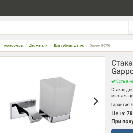
Аксессуары
Держатели
Для зубных щёток
Gappo G0706
Стака
Gappo
Есть в н
Стакан для
монтаж, цв
Гарантия:
Цена:
78
При пок