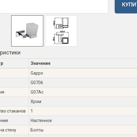
КУПИ
еристики
тр
Значение
Gappo
G0706
ия
G07Ac
Хром
тво стаканов
1
ение
Настенное
на стену
Болты