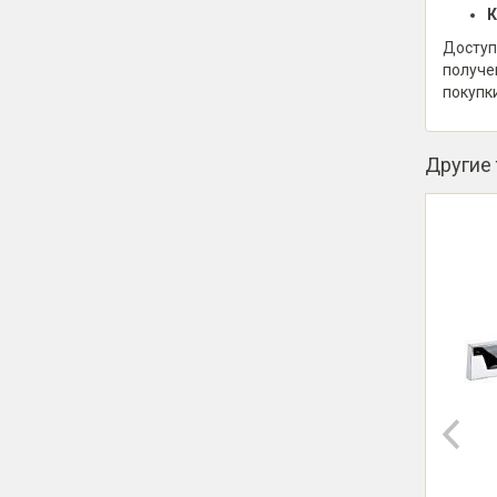
К
Доступ
получе
покупк
Другие