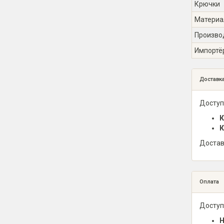
Крючки
Материа
Произво
Импортё
Доставк
Доступ
К
К
Достав
Оплата
Доступ
Н