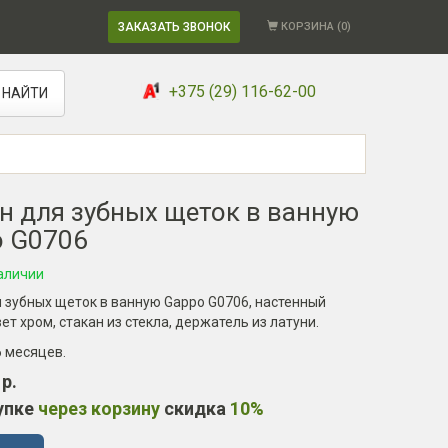
ЗАКАЗАТЬ ЗВОНОК
КОРЗИНА (
0
)
+375 (29) 116-62-00
НАЙТИ
н для зубных щеток в ванную
 G0706
аличии
 зубных щеток в ванную Gappo G0706, настенный
ет хром, стакан из стекла, держатель из латуни.
6 месяцев
.
 р.
упке
через корзину
скидка
10%