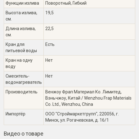
Функции излива
Поворотный, Гибкий
Высота излива,
19,5
см.
Длина излива,
22,5
см.
Кран для
Есть
питьевой воды
Кран на одну
Нет
воду
Смеситель-
Нет
водонагреватель
Производитель
Венжоу Фрап Материал Ко. Лимитед,
Вэньчжоу, Китай / Wenzhou Frap Materials
Co. Ltd., Wenzhou, China
Импортёр
ООО "Строймаркетгрупп", 220056, г.
Минск, ул. Рогачевская, д. 16/1
Видео о товаре