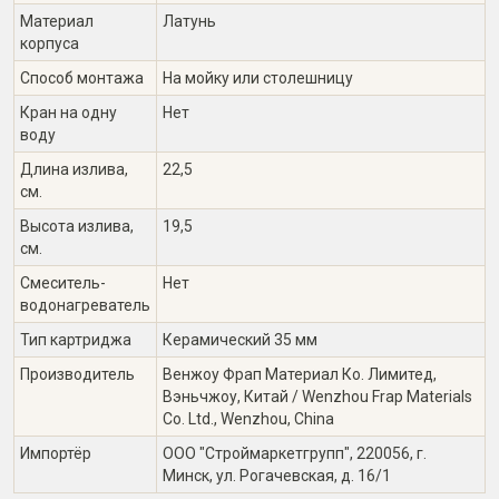
Материал
Латунь
корпуса
Способ монтажа
На мойку или столешницу
Кран на одну
Нет
воду
Длина излива,
22,5
см.
Высота излива,
19,5
см.
Смеситель-
Нет
водонагреватель
Тип картриджа
Керамический 35 мм
Производитель
Венжоу Фрап Материал Ко. Лимитед,
Вэньчжоу, Китай / Wenzhou Frap Materials
Co. Ltd., Wenzhou, China
Импортёр
ООО "Строймаркетгрупп", 220056, г.
Минск, ул. Рогачевская, д. 16/1