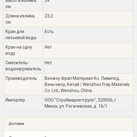
Высота излива,
24
см.
Длина излива,
23,2
см.
Кран для
Есть
питьевой воды
Кран на одну
Нет
воду
Смеситель-
Нет
водонагреватель
Производитель
Венжоу Фрап Материал Ко. Лимитед,
Вэньчжоу, Китай / Wenzhou Frap Materials
Co. Ltd., Wenzhou, China
Импортёр
ООО "Строймаркетгрупп", 220056, г.
Минск, ул. Рогачевская, д. 16/1
Доставка