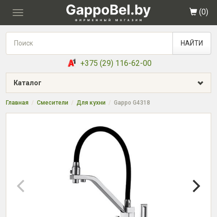
(
0
)
Toggle
navigation
НАЙТИ
+375 (29) 116-62-00
Каталог
Главная
Смесители
Для кухни
Gappo G4318