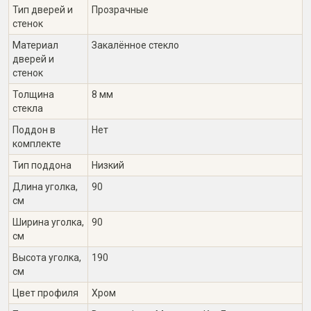
Тип дверей и
Прозрачные
стенок
Материал
Закалённое стекло
дверей и
стенок
Толщина
8 мм
стекла
Поддон в
Нет
комплекте
Тип поддона
Низкий
Длина уголка,
90
см
Ширина уголка,
90
см
Высота уголка,
190
см
Цвет профиля
Хром