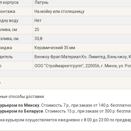
л корпуса
Латунь
монтажа
На мойку или столешницу
одну воду
Нет
лива, см.
25
злива, см.
33,8
триджа
Керамический 35 мм
дитель
Венжоу Фрап Материал Ко. Лимитед, Вэньчжоу, Кит
р
ООО "Строймаркетгрупп", 220056, г. Минск, ул. Ро
а
ные способы доставки:
урьером по Минску.
Стоимость 7 р., при заказе от 140 р. бесплатно
урьером по Беларуси.
Стоимость 15 р., при заказе от 300 р. беспла
ка курьером осуществляется ежедневно с 8:00 до 23:00 по предва