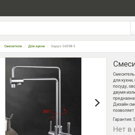
Смесители
Для кухни
Gappo G4398-5
Смеси
Смеситель
для кухни,
посуду, ов
двумя изли
предназна
Дизайн см
позволяет 
Гарантия:
Нет в