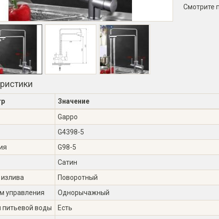
Смотрите 
еристики
тр
Значение
Gappo
G4398-5
ия
G98-5
Сатин
 излива
Поворотный
м управления
Однорычажный
я питьевой воды
Есть