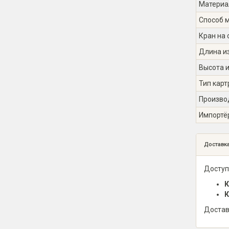
Материа
Способ 
Кран на 
Длина из
Высота и
Тип кар
Произво
Импортё
Доставк
Доступ
К
К
Достав