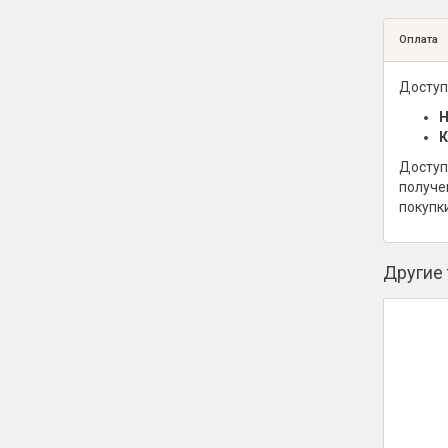
Оплата
Доступ
Н
К
Доступ
получе
покупк
Другие