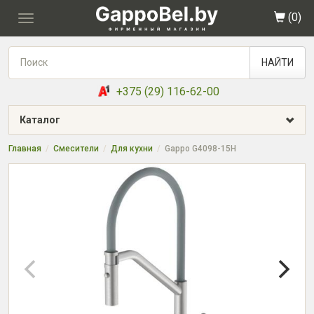
(
0
)
Toggle
navigation
НАЙТИ
+375 (29) 116-62-00
Каталог
Главная
Смесители
Для кухни
Gappo G4098-15H