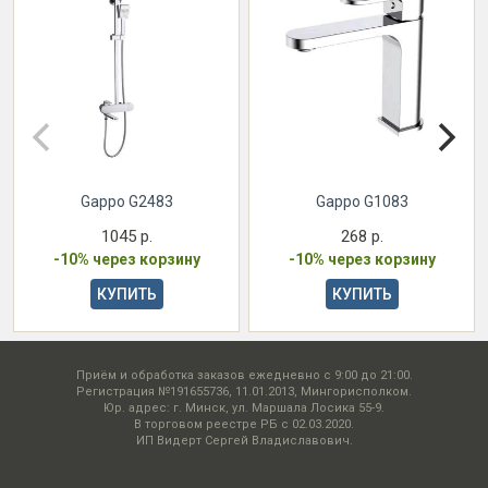
Gappo G2483
Gappo G1083
1045 р.
268 р.
-10% через корзину
-10% через корзину
КУПИТЬ
КУПИТЬ
Приём и обработка заказов ежедневно с 9:00 до 21:00.
Регистрация №191655736, 11.01.2013, Мингорисполком.
Юр. адрес: г. Минск, ул. Маршала Лосика 55-9.
В торговом реестре РБ с 02.03.2020.
ИП Видерт Сергей Владиславович.