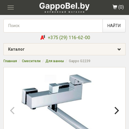
(
0
)
Toggle
navigation
НАЙТИ
+375 (29) 116-62-00
Каталог
Главная
Смесители
Для ванны
Gappo G2239