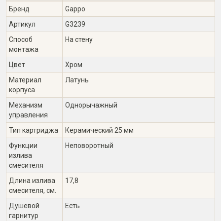
Бренд
Gappo
Артикул
G3239
Способ
На стену
монтажа
Цвет
Хром
Материал
Латунь
корпуса
Механизм
Однорычажный
управления
Тип картриджа
Керамический 25 мм
Функции
Неповоротный
излива
смесителя
Длина излива
17,8
смесителя, см.
Душевой
Есть
гарнитур