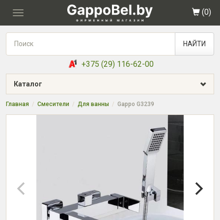
(
0
)
Toggle
navigation
НАЙТИ
+375 (29) 116-62-00
Каталог
Главная
Смесители
Для ванны
Gappo G3239