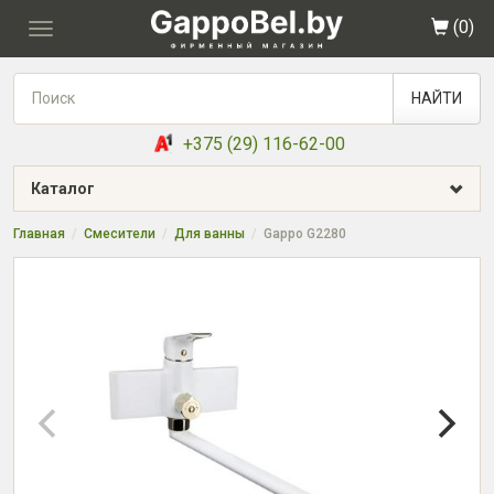
(
0
)
Toggle
navigation
НАЙТИ
+375 (29) 116-62-00
Каталог
Главная
Смесители
Для ванны
Gappo G2280