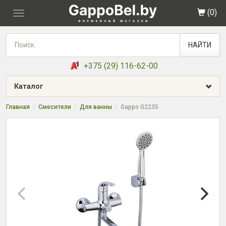
(
0
)
Toggle
navigation
НАЙТИ
+375 (29) 116-62-00
Каталог
Главная
Смесители
Для ванны
Gappo G2235