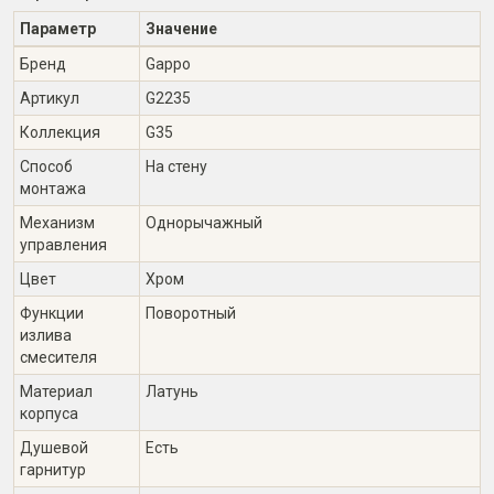
Параметр
Значение
Бренд
Gappo
Артикул
G2235
Коллекция
G35
Способ
На стену
монтажа
Механизм
Однорычажный
управления
Цвет
Хром
Функции
Поворотный
излива
смесителя
Материал
Латунь
корпуса
Душевой
Есть
гарнитур