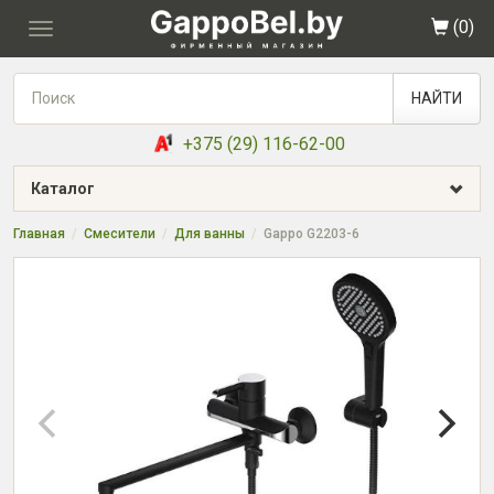
(
0
)
Toggle
navigation
НАЙТИ
+375 (29) 116-62-00
Каталог
Главная
Смесители
Для ванны
Gappo G2203-6