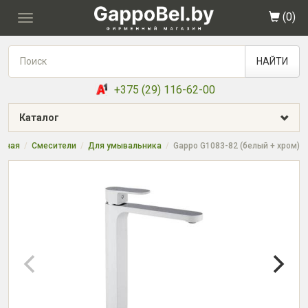
(
0
)
Toggle
navigation
НАЙТИ
+375 (29) 116-62-00
Каталог
авная
Смесители
Для умывальника
Gappo G1083-82 (белый + хром)