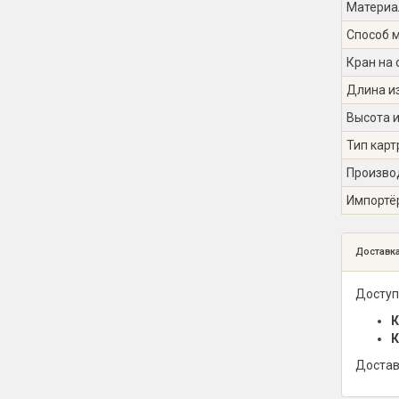
Материа
Способ 
Кран на 
Длина из
Высота и
Тип кар
Произво
Импортё
Доставк
Доступ
К
К
Достав