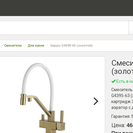
Смесители
Для кухни
Gappo G4395-63 (золотой)
Смеси
(золо
Есть в н
Смеситель
G4395-63 (
картридж 3
аэратор с
Гарантия:
Цена:
46