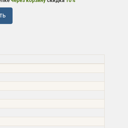
упке
через корзину
скидка
10%
ТЬ