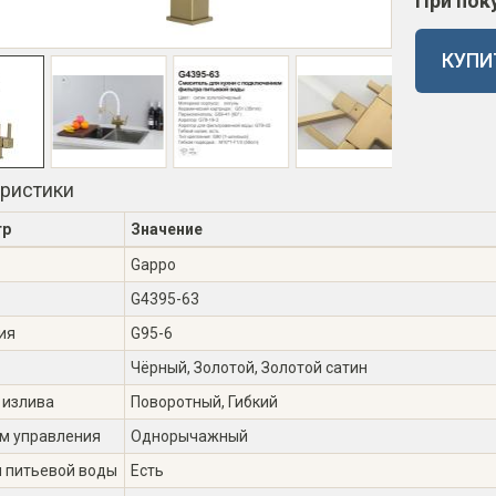
При пок
КУПИ
еристики
тр
Значение
Gappo
G4395-63
ия
G95-6
Чёрный, Золотой, Золотой сатин
 излива
Поворотный, Гибкий
м управления
Однорычажный
я питьевой воды
Есть