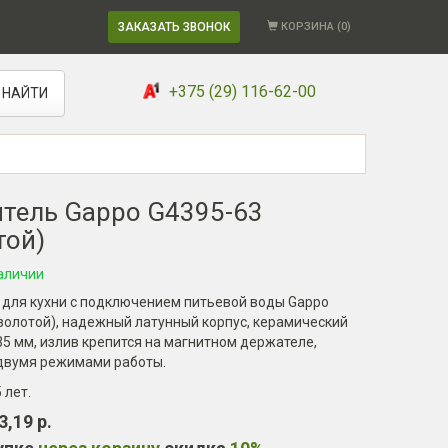
ЗАКАЗАТЬ ЗВОНОК
КОРЗИНА (
0
)
+375 (29) 116-62-00
НАЙТИ
тель Gappo G4395-63
той)
аличии
 для кухни с подключением питьевой воды Gappo
золотой), надежный латунный корпус, керамический
5 мм, излив крепится на магнитном держателе,
 двумя режимами работы.
5 лет
.
3,19 р.