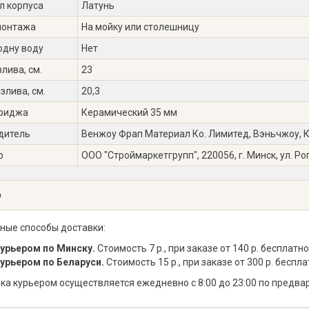
л корпуса
Латунь
монтажа
На мойку или столешницу
одну воду
Нет
лива, см.
23
злива, см.
20,3
триджа
Керамический 35 мм
дитель
Венжоу Фрап Материал Ко. Лимитед, Вэньчжоу, Кит
р
ООО "Строймаркетгрупп", 220056, г. Минск, ул. Ро
а
ные способы доставки:
урьером по Минску.
Стоимость 7 р., при заказе от 140 р. бесплатно
урьером по Беларуси.
Стоимость 15 р., при заказе от 300 р. беспла
ка курьером осуществляется ежедневно с 8:00 до 23:00 по предва