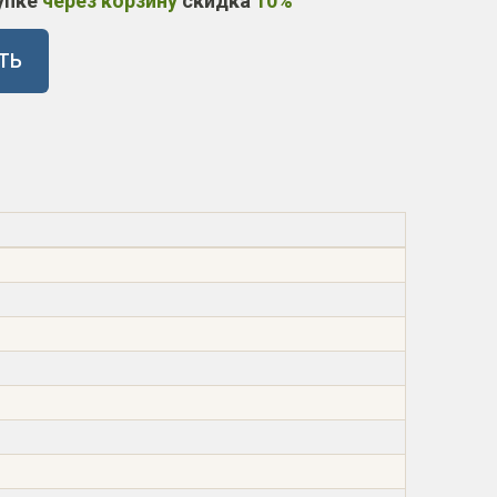
упке
через корзину
скидка
10%
ТЬ