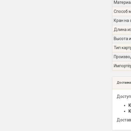
Материа
Способ 
Кран на 
Длина из
Высота и
Тип кар
Произво
Импортё
Доставк
Доступ
К
К
Достав