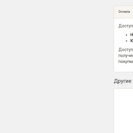
Оплата
Доступ
Н
К
Доступ
получе
покупк
Другие