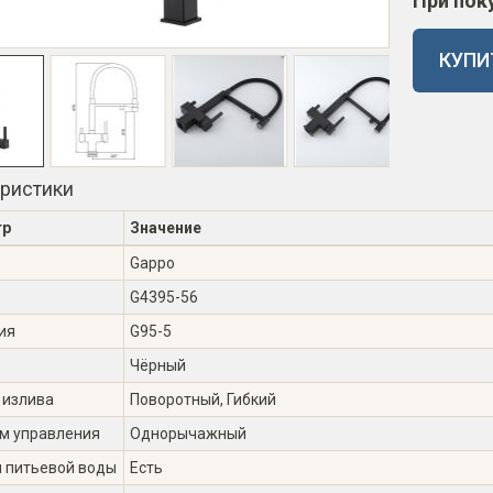
При пок
КУПИ
еристики
тр
Значение
Gappo
G4395-56
ия
G95-5
Чёрный
 излива
Поворотный, Гибкий
м управления
Однорычажный
я питьевой воды
Есть