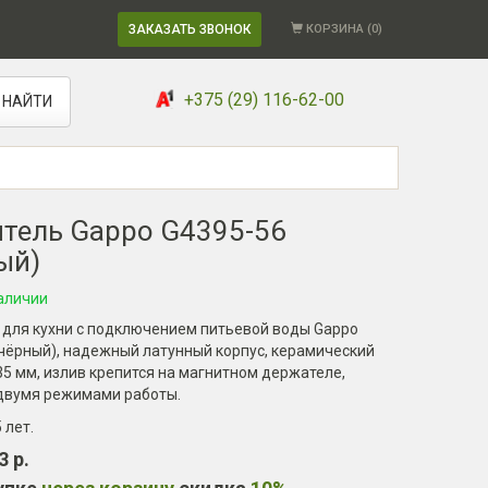
ЗАКАЗАТЬ ЗВОНОК
КОРЗИНА (
0
)
+375 (29) 116-62-00
НАЙТИ
тель Gappo G4395-56
ый)
аличии
 для кухни с подключением питьевой воды Gappo
чёрный), надежный латунный корпус, керамический
5 мм, излив крепится на магнитном держателе,
 двумя режимами работы.
5 лет
.
3 р.