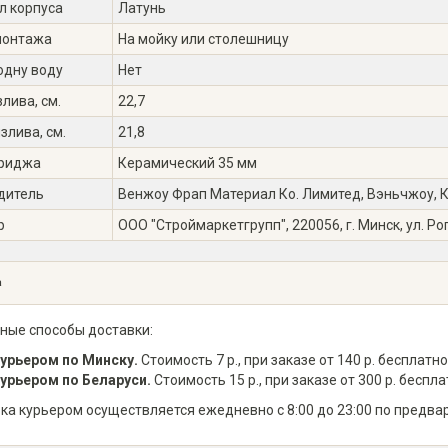
л корпуса
Латунь
монтажа
На мойку или столешницу
одну воду
Нет
лива, см.
22,7
злива, см.
21,8
триджа
Керамический 35 мм
дитель
Венжоу Фрап Материал Ко. Лимитед, Вэньчжоу, Кит
р
ООО "Строймаркетгрупп", 220056, г. Минск, ул. Ро
а
ные способы доставки:
урьером по Минску.
Стоимость 7 р., при заказе от 140 р. бесплатно
урьером по Беларуси.
Стоимость 15 р., при заказе от 300 р. беспла
ка курьером осуществляется ежедневно с 8:00 до 23:00 по предва