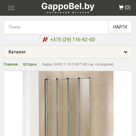
(
0
)
Toggle
navigation
НАЙТИ
+375 (29) 116-62-00
Каталог
Главная
Шторки
Gappo G402.1.10 (100*140 см, складная)