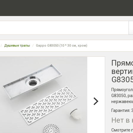
Душевые трапы
Gappo G83050 (10 * 30 см, хром)
Прямо
верти
G8305
Прямоугол
G83050, ра
нержавеющ
Гарантия:
Нет в
Смотрите 