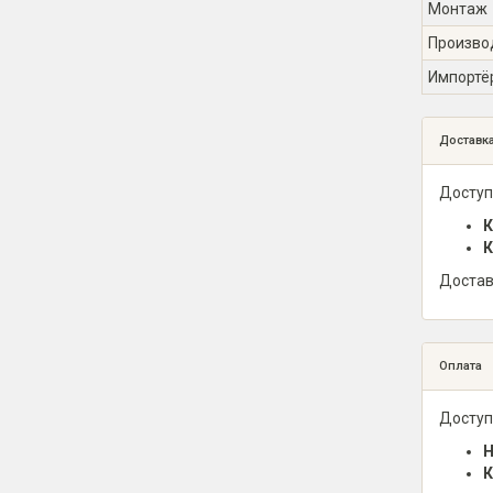
Монтаж
Произво
Импортё
Доставк
Доступ
К
К
Достав
Оплата
Доступ
Н
К