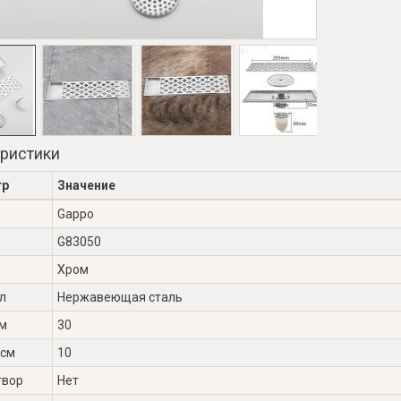
еристики
тр
Значение
Gappo
G83050
Хром
л
Нержавеющая сталь
см
30
 см
10
твор
Нет