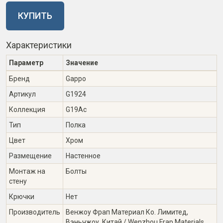
КУПИТЬ
Характеристики
Параметр
Значение
Бренд
Gappo
Артикул
G1924
Коллекция
G19Ac
Тип
Полка
Цвет
Хром
Размещение
Настенное
Монтаж на
Болты
стену
Крючки
Нет
Производитель
Венжоу Фрап Материал Ко. Лимитед,
Вэньчжоу, Китай / Wenzhou Frap Materials