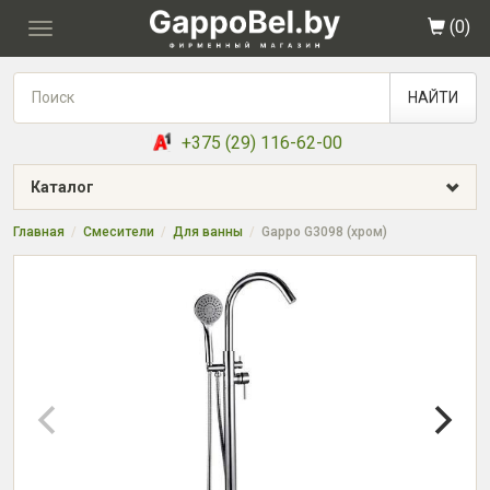
(
0
)
Toggle
navigation
НАЙТИ
+375 (29) 116-62-00
Каталог
Главная
Смесители
Для ванны
Gappo G3098 (хром)