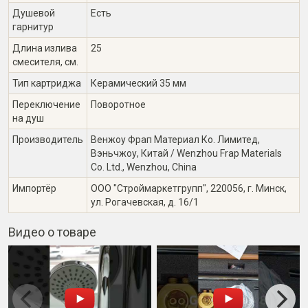
Душевой
Есть
гарнитур
Длина излива
25
смесителя, см.
Тип картриджа
Керамический 35 мм
Переключение
Поворотное
на душ
Производитель
Венжоу Фрап Материал Ко. Лимитед,
Вэньчжоу, Китай / Wenzhou Frap Materials
Co. Ltd., Wenzhou, China
Импортёр
ООО "Строймаркетгрупп", 220056, г. Минск,
ул. Рогачевская, д. 16/1
Видео о товаре