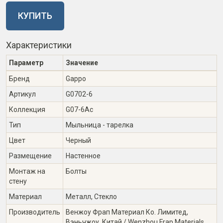
КУПИТЬ
Характеристики
Параметр
Значение
Бренд
Gappo
Артикул
G0702-6
Коллекция
G07-6Ac
Тип
Мыльница - тарелка
Цвет
Черный
Размещение
Настенное
Монтаж на
Болты
стену
Материал
Металл, Стекло
Производитель
Венжоу Фрап Материал Ко. Лимитед,
Вэньчжоу, Китай / Wenzhou Frap Materials