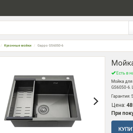
Кухонные мойки
Gappo GS6050-6
Мойка
Есть в н
Мойка для
GS6050-6. 
Гарантия:
Цена:
48
При пок
КУПИ