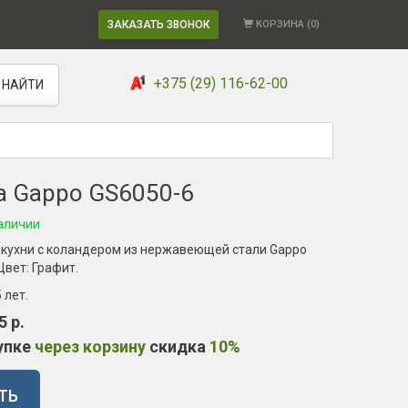
ЗАКАЗАТЬ ЗВОНОК
КОРЗИНА (
0
)
+375 (29) 116-62-00
НАЙТИ
 Gappo GS6050-6
аличии
 кухни с коландером из нержавеющей стали Gappo
Цвет: Графит.
5 лет
.
5 р.
упке
через корзину
скидка
10%
ТЬ