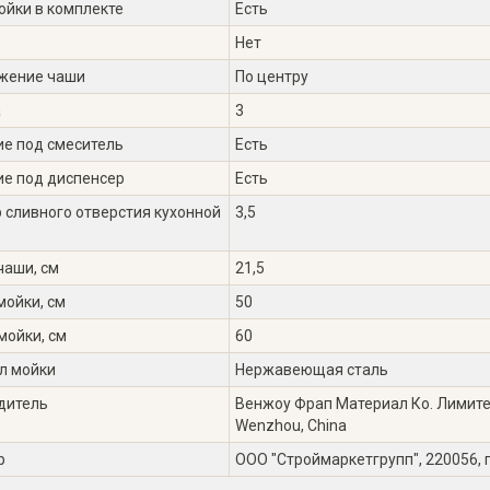
ойки в комплекте
Есть
Нет
жение чаши
По центру
а
3
ие под смеситель
Есть
ие под диспенсер
Есть
 сливного отверстия кухонной
3,5
чаши, см
21,5
мойки, см
50
мойки, см
60
л мойки
Нержавеющая сталь
дитель
Венжоу Фрап Материал Ко. Лимитед,
Wenzhou, China
р
ООО "Строймаркетгрупп", 220056, г.