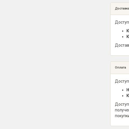
Доставк
Доступ
К
К
Достав
Оплата
Доступ
Н
К
Доступ
получе
покупк