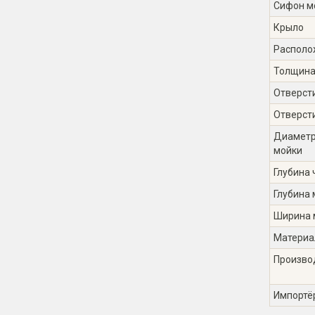
Сифон м
Крыло
Располо
Толщин
Отверст
Отверст
Диаметр
мойки
Глубина 
Глубина 
Ширина 
Материа
Произво
Импортё