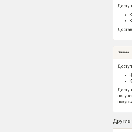
Доступ
К
К
Достав
Оплата
Доступ
Н
К
Доступ
получе
покупк
Другие