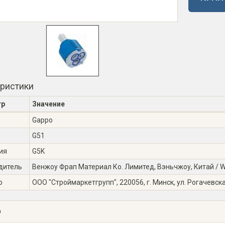
еристики
тр
Значение
Gappo
G51
ия
G5K
дитель
Венжоу Фрап Материал Ко. Лимитед, Вэньчжоу, Китай / Wen
р
ООО "Строймаркетгрупп", 220056, г. Минск, ул. Рогачевска
а