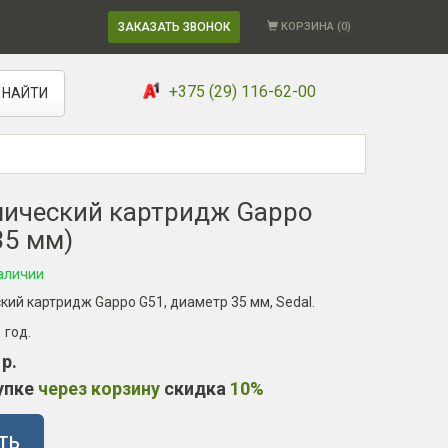
ЗАКАЗАТЬ ЗВОНОК
КОРЗИНА (
0
)
+375 (29) 116-62-00
НАЙТИ
ический картридж Gappo
35 мм)
аличии
ий картридж Gappo G51, диаметр 35 мм, Sedal.
1 год
.
 р.
упке
через корзину
скидка
10%
ТЬ