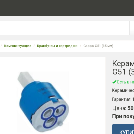
Комплектующие
Кранбуксы и картриджи
Gappo G51 (35 мм)
Керам
G51 (
Есть в н
Керамическ
Гарантия:
Цена:
50
При пок
КУПИ