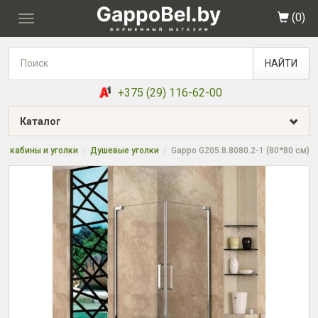
(
0
)
Toggle
navigation
НАЙТИ
+375 (29) 116-62-00
Каталог
е кабины и уголки
Душевые уголки
Gappo G205.8.8080.2-1 (80*80 см)