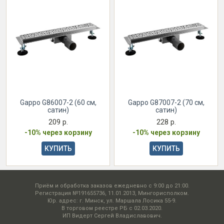
Gappo G86007-2 (60 см,
Gappo G87007-2 (70 см,
сатин)
сатин)
209 р.
228 р.
-10% через корзину
-10% через корзину
КУПИТЬ
КУПИТЬ
Приём и обработка заказов ежедневно с 9:00 до 21:00.
Регистрация №191655736, 11.01.2013, Мингорисполком.
Юр. адрес: г. Минск, ул. Маршала Лосика 55-9.
В торговом реестре РБ с 02.03.2020.
ИП Видерт Сергей Владиславович.