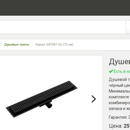
Душевые трапы
Gappo G87007-36 (70 см)
Душев
Есть в н
Душевой тр
чёрный цве
Минимальна
комплекте 
комбиниро
запаха и ж
Гарантия:
Цена:
25