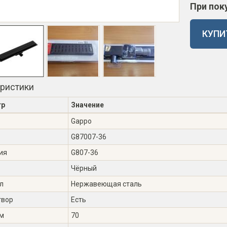
При пок
КУПИ
еристики
тр
Значение
Gappo
G87007-36
ия
G807-36
Чёрный
л
Нержавеющая сталь
твор
Есть
см
70