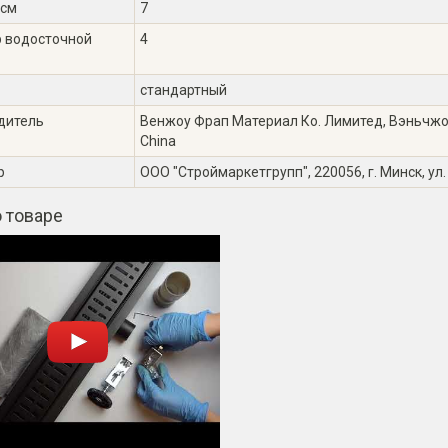
 см
7
 водосточной
4
стандартный
дитель
Венжоу Фрап Материал Ко. Лимитед, Вэньчжоу, 
China
р
ООО "Строймаркетгрупп", 220056, г. Минск, ул.
 товаре