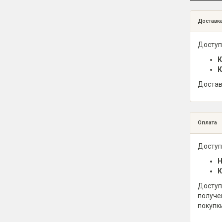
Доставк
Доступ
К
К
Достав
Оплата
Доступ
Н
К
Доступ
получе
покупк