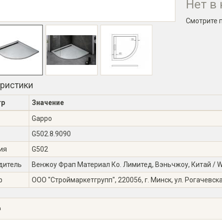
Нет в
Смотрите 
еристики
тр
Значение
Gappo
G502.8.9090
ия
G502
дитель
Венжоу Фрап Материал Ко. Лимитед, Вэньчжоу, Китай / Wen
р
ООО "Строймаркетгрупп", 220056, г. Минск, ул. Рогачевска
а