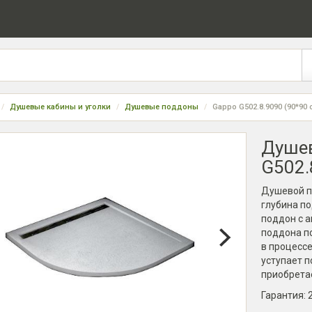
Душевые кабины и уголки
Душевые поддоны
Gappo G502.8.9090 (90*90 
Душев
G502.
Душевой по
глубина по
поддон с 
поддона п
в процессе
уступает п
приобретае
Гарантия: