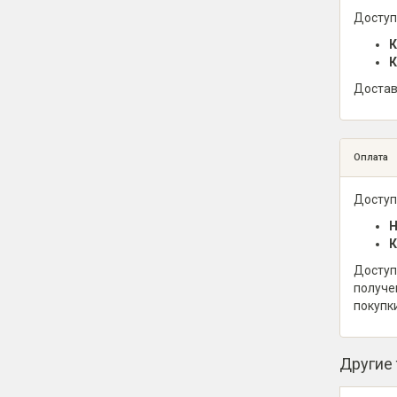
Доступ
К
К
Достав
Оплата
Доступ
Н
К
Доступ
получе
покупк
Другие