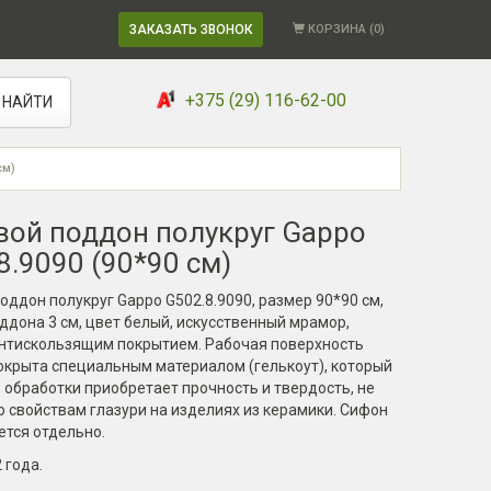
ЗАКАЗАТЬ ЗВОНОК
КОРЗИНА (
0
)
+375 (29) 116-62-00
НАЙТИ
см)
ой поддон полукруг Gappo
8.9090 (90*90 см)
ддон полукруг Gappo G502.8.9090, размер 90*90 см,
ддона 3 см, цвет белый, искусственный мрамор,
антискользящим покрытием. Рабочая поверхность
окрыта специальным материалом (гелькоут), который
 обработки приобретает прочность и твердость, не
о свойствам глазури на изделиях из керамики. Сифон
тся отдельно.
2 года
.