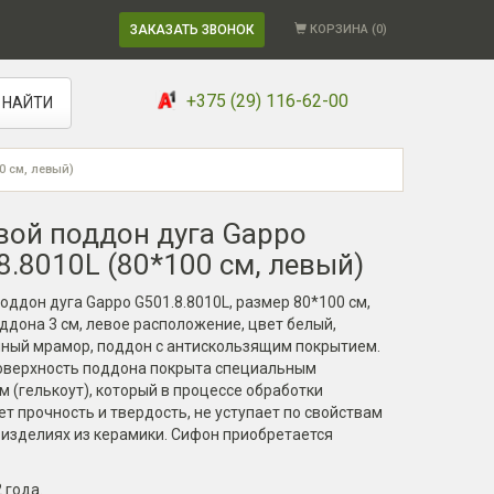
ЗАКАЗАТЬ ЗВОНОК
КОРЗИНА (
0
)
+375 (29) 116-62-00
НАЙТИ
0 см, левый)
ой поддон дуга Gappo
8.8010L (80*100 см, левый)
ддон дуга Gappo G501.8.8010L, размер 80*100 см,
ддона 3 см, левое расположение, цвет белый,
нный мрамор, поддон с антискользящим покрытием.
оверхность поддона покрыта специальным
 (гелькоут), который в процессе обработки
т прочность и твердость, не уступает по свойствам
 изделиях из керамики. Сифон приобретается
2 года
.