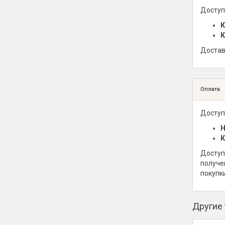
Доступ
К
К
Достав
Оплата
Доступ
Н
К
Доступ
получе
покупк
Другие