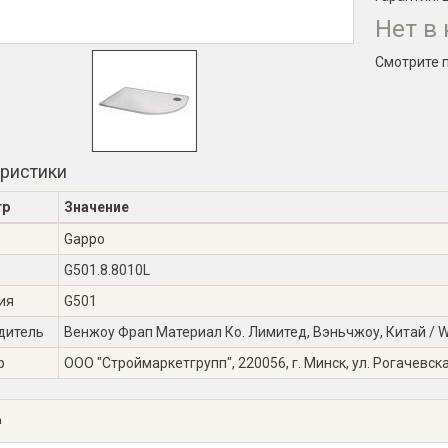
Нет в
Смотрите 
еристики
тр
Значение
Gappo
G501.8.8010L
ия
G501
дитель
Венжоу Фрап Материал Ко. Лимитед, Вэньчжоу, Китай / Wen
р
ООО "Строймаркетгрупп", 220056, г. Минск, ул. Рогачевска
а