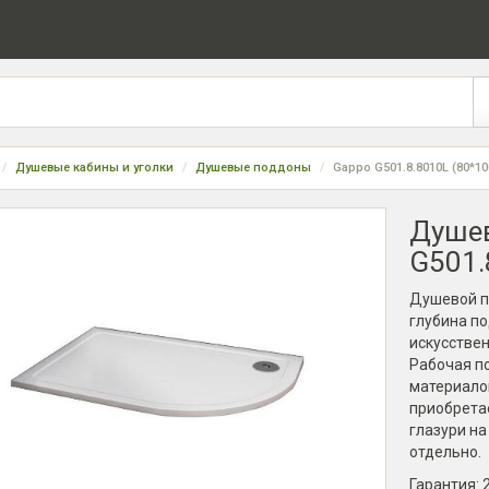
Душевые кабины и уголки
Душевые поддоны
Gappo G501.8.8010L (80*10
Душев
G501.
Душевой по
глубина по
искусстве
Рабочая п
материалом
приобретае
глазури на
отдельно.
Гарантия: