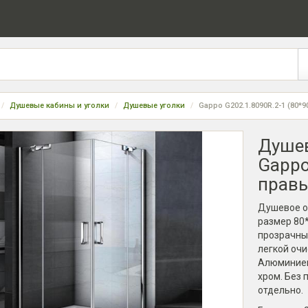
Душевые кабины и уголки
Душевые уголки
Gappo G202.1.8090R.2-1 (80*9
Душев
Gappo
прав
Душевое ог
размер 80*
прозрачные
легкой очи
Алюминиев
хром. Без 
отдельно.