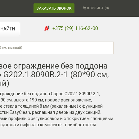
ЗАКАЗАТЬ ЗВОНОК
КОРЗИНА (
0
)
+375 (29) 116-62-00
НАЙТИ
0 см, правый)
ое ограждение без поддона
 G202.1.8090R.2-1 (80*90 см,
ый)
раждение без поддона Gappo G202.1.8090R.2-1,
90 см, высота 190 см, правое расположение,
 стекла толщиной 8 мм (закаленные) с функцией
стки EasyClean, распашная дверь из двух секций.
ый профиль с регулировкой и с покрытием глянцевый
поддона и сифона в комплекте - приобретается