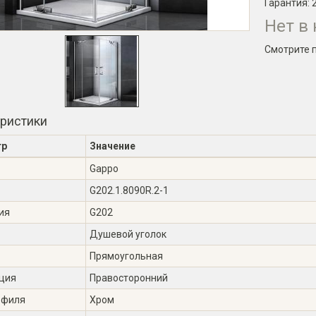
Гарантия:
Нет в
Смотрите 
еристики
тр
Значение
Gappo
G202.1.8090R.2-1
ия
G202
Душевой уголок
Прямоугольная
ция
Правосторонний
офиля
Хром