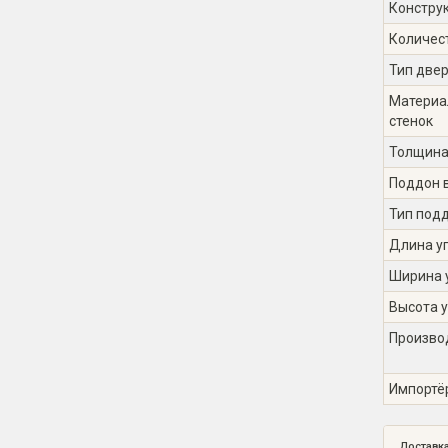
Констру
Количес
Тип двер
Материа
стенок
Толщина
Поддон 
Тип под
Длина уг
Ширина у
Высота у
Произво
Импортё
Доставк