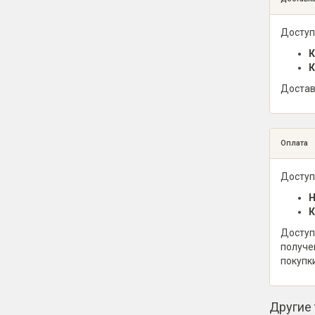
Доступ
К
К
Достав
Оплата
Доступ
Н
К
Доступ
получе
покупк
Другие