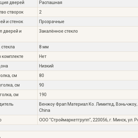
кция дверей
Распашная
тво створок
2
ей и стенок
Прозрачные
л дверей и
Закалённое стекло
 стекла
8 мм
в комплекте
Нет
дона
Низкий
олка, см
80
голка, см
90
голка, см
190
дитель
Венжоу Фрап Материал Ко. Лимитед, Вэньчжоу, Ки
China
р
ООО "Строймаркетгрупп", 220056, г. Минск, ул. Р
а