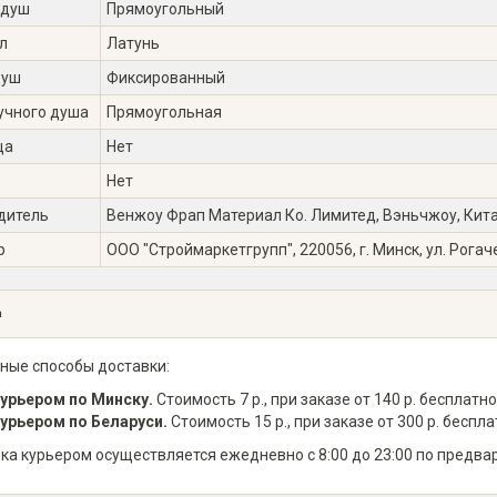
 душ
Прямоугольный
л
Латунь
душ
Фиксированный
учного душа
Прямоугольная
ца
Нет
Нет
дитель
Венжоу Фрап Материал Ко. Лимитед, Вэньчжоу, Китай 
р
ООО "Строймаркетгрупп", 220056, г. Минск, ул. Рогаче
а
ные способы доставки:
урьером по Минску.
Стоимость 7 р., при заказе от 140 р. бесплатно
урьером по Беларуси.
Стоимость 15 р., при заказе от 300 р. беспла
ка курьером осуществляется ежедневно с 8:00 до 23:00 по предва