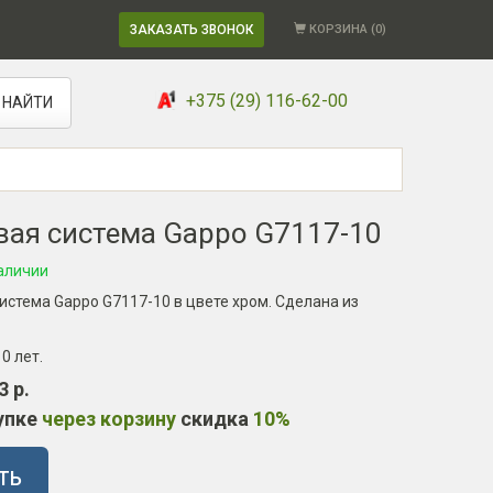
ЗАКАЗАТЬ ЗВОНОК
КОРЗИНА (
0
)
+375 (29) 116-62-00
НАЙТИ
ая система Gappo G7117-10
аличии
стема Gappo G7117-10 в цвете хром. Сделана из
10 лет
.
3 р.
упке
через корзину
скидка
10%
ТЬ