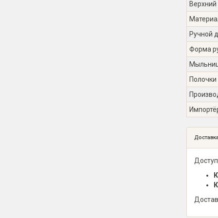
Верхний
Материа
Ручной 
Форма р
Мыльни
Полочки
Произво
Импортё
Доставк
Доступ
К
К
Достав