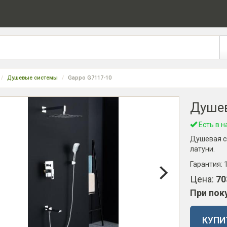
Душевые системы
Gappo G7117-10
Душев
Есть в н
Душевая си
латуни.
Гарантия:
Цена:
70
При пок
КУПИ