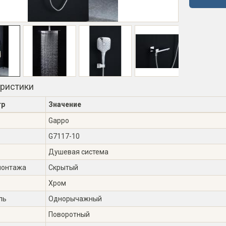
еристики
тр
Значение
Gappo
G7117-10
Душевая система
монтажа
Скрытый
Хром
ль
Однорычажный
Поворотный