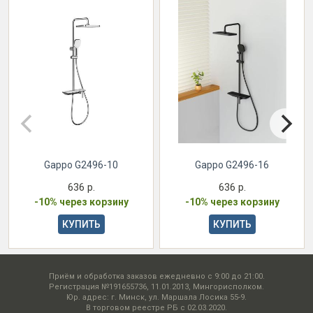
Gappo G2496-10
Gappo G2496-16
636 р.
636 р.
-10% через корзину
-10% через корзину
КУПИТЬ
КУПИТЬ
Приём и обработка заказов ежедневно с 9:00 до 21:00.
Регистрация №191655736, 11.01.2013, Мингорисполком.
Юр. адрес: г. Минск, ул. Маршала Лосика 55-9.
В торговом реестре РБ с 02.03.2020.