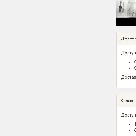
Доставк
Доступ
К
К
Достав
Оплата
Доступ
Н
К