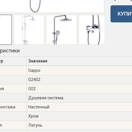
КУПИ
еристики
тр
Значение
Gappo
G2402
ия
G02
Душевая система
монтажа
Настенный
Хром
л
Латунь