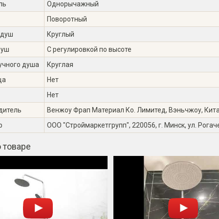
ль
Однорычажный
Поворотный
 душ
Круглый
душ
С регулировкой по высоте
учного душа
Круглая
ца
Нет
Нет
дитель
Венжоу Фрап Материал Ко. Лимитед, Вэньчжоу, Китай 
р
ООО "Строймаркетгрупп", 220056, г. Минск, ул. Рогаче
 товаре