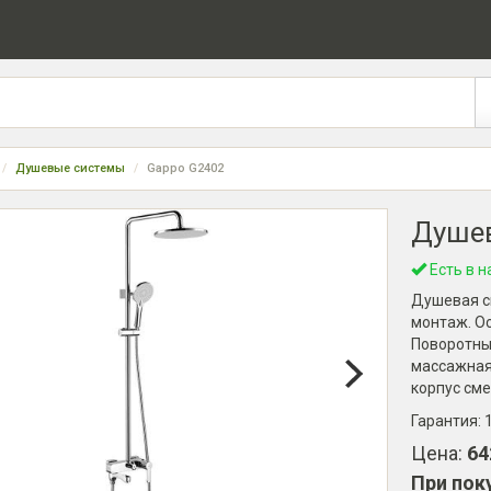
Душевые системы
Gappo G2402
Душев
Есть в н
Душевая си
монтаж. О
Поворотный
массажная
корпус сме
Гарантия:
Цена:
64
При пок