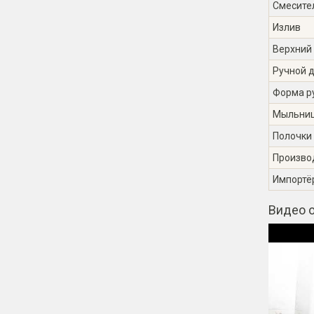
Смесите
Излив
Верхний
Ручной 
Форма р
Мыльни
Полочки
Произво
Импортё
Видео о