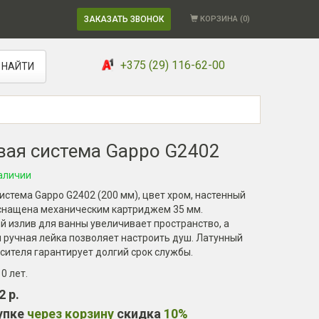
ЗАКАЗАТЬ ЗВОНОК
КОРЗИНА (
0
)
+375 (29) 116-62-00
НАЙТИ
ая система Gappo G2402
аличии
стема Gappo G2402 (200 мм), цвет хром, настенный
снащена механическим картриджем 35 мм.
 излив для ванны увеличивает пространство, а
 ручная лейка позволяет настроить душ. Латунный
сителя гарантирует долгий срок службы.
10 лет
.
2 р.
упке
через корзину
скидка
10%