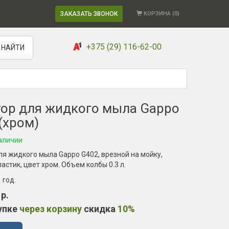
ЗАКАЗАТЬ ЗВОНОК
КОРЗИНА (
0
)
+375 (29) 116-62-00
НАЙТИ
ор для жидкого мыла Gappo
(хром)
аличии
я жидкого мыла Gappo G402, врезной на мойку,
ластик, цвет хром. Объем колбы 0.3 л.
1 год
.
 р.
упке
через корзину
скидка
10%