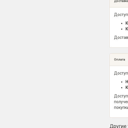
Доставк
Доступ
К
К
Достав
Оплата
Доступ
Н
К
Доступ
получе
покупк
Другие