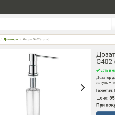
Дозаторы
Gappo G402 (хром)
Дозат
G402 
Есть в н
Дозатор дл
латунь + п
Гарантия:
Цена:
85
При пок