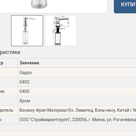
КУПИ
еристики
тр
Значение
Gappo
G402
ия
G400
Хром
дитель
Венжоу Фрап Материал Ко. Лимитед, Вэньчжоу, Китай / Wen
р
ООО "Строймаркетгрупп", 220056, г. Минск, ул. Рогачевска