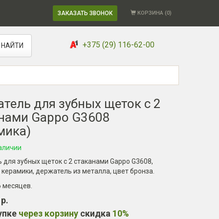
ЗАКАЗАТЬ ЗВОНОК
КОРЗИНА (
0
)
+375 (29) 116-62-00
НАЙТИ
тель для зубных щеток с 2
нами Gappo G3608
мика)
аличии
для зубных щеток с 2 стаканами Gappo G3608,
 керамики, держатель из металла, цвет бронза.
6 месяцев
.
 р.
упке
через корзину
скидка
10%