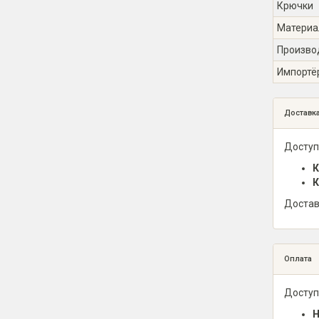
Крючки
Материа
Произво
Импортё
Доставк
Доступ
К
К
Достав
Оплата
Доступ
Н