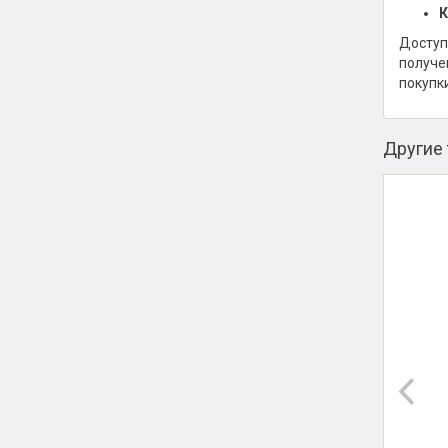
К
Доступ
получе
покупк
Другие