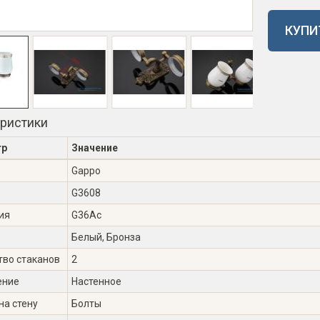
КУПИ
еристики
тр
Значение
Gappo
G3608
ия
G36Ac
Белый, Бронза
тво стаканов
2
ение
Настенное
на стену
Болты