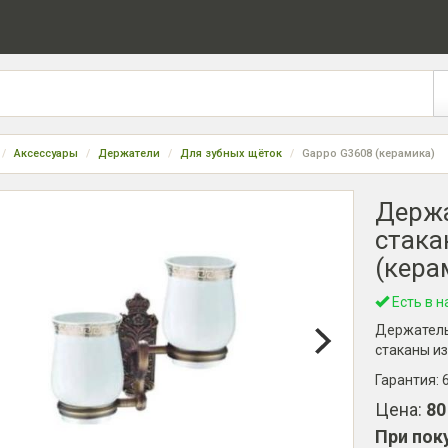
Аксессуары
Держатели
Для зубных щёток
Gappo G3608 (керамика)
Держа
стака
(кера
Есть в н
Держатель 
стаканы из
Гарантия:
Цена:
80
При пок