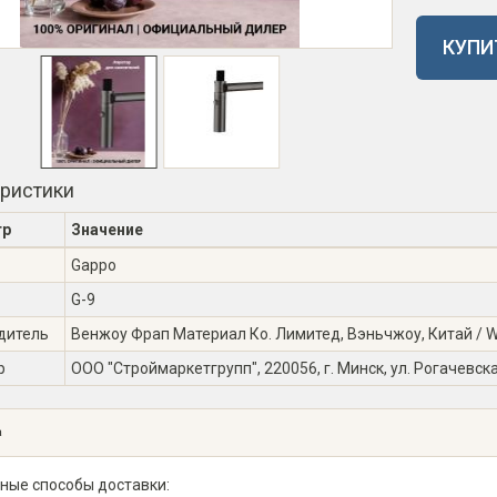
КУПИ
еристики
тр
Значение
Gappo
G-9
дитель
Венжоу Фрап Материал Ко. Лимитед, Вэньчжоу, Китай / Wen
р
ООО "Строймаркетгрупп", 220056, г. Минск, ул. Рогачевска
а
ные способы доставки: