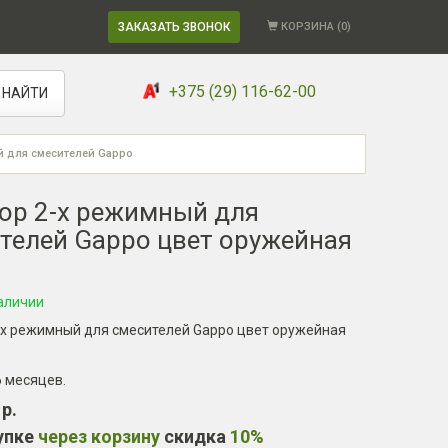
ЗАКАЗАТЬ ЗВОНОК
КОРЗИНА (
0
)
+375 (29) 116-62-00
НАЙТИ
й для смесителей Gappo
ор 2-х режимный для
телей Gappo цвет оружейная
аличии
-х режимный для смесителей Gappo цвет оружейная
6 месяцев
.
 р.
упке
через корзину
скидка
10%