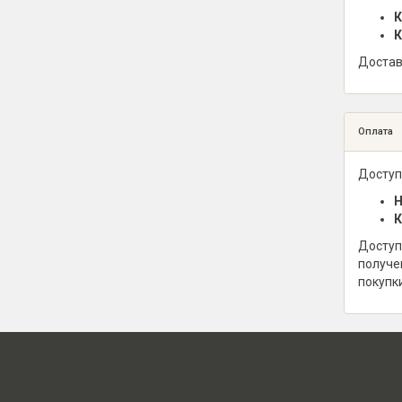
К
К
Достав
Оплата
Доступ
Н
К
Доступ
получе
покупк