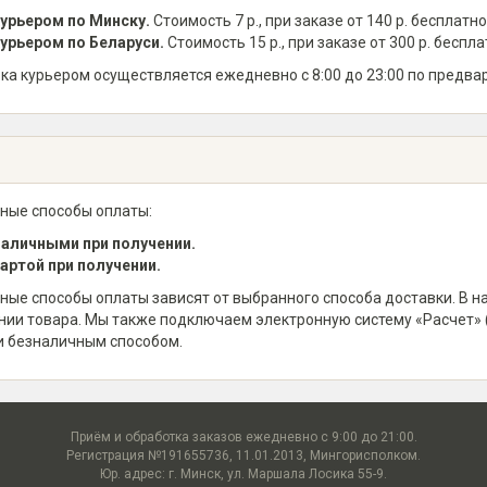
урьером по Минску.
Стоимость 7 р., при заказе от 140 р. бесплатно
урьером по Беларуси.
Стоимость 15 р., при заказе от 300 р. беспла
ка курьером осуществляется ежедневно с 8:00 до 23:00 по предва
ные способы оплаты:
аличными при получении.
артой при получении.
ные способы оплаты зависят от выбранного способа доставки. В 
нии товара. Мы также подключаем электронную систему «Расчет» 
и безналичным способом.
Приём и обработка заказов ежедневно с 9:00 до 21:00.
Регистрация №191655736, 11.01.2013, Мингорисполком.
Юр. адрес: г. Минск, ул. Маршала Лосика 55-9.